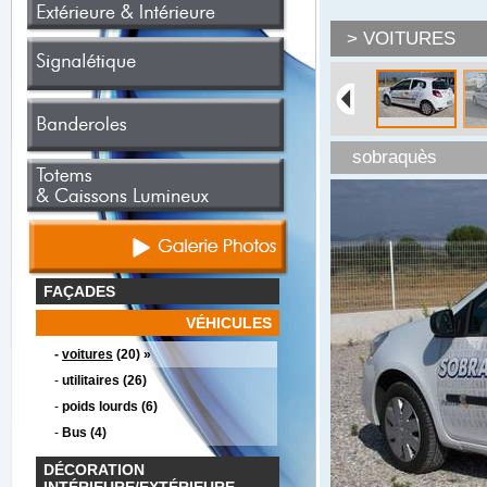
> VOITURES
sobraquès
FAÇADES
VÉHICULES
-
voitures
(20) »
-
utilitaires (26)
-
poids lourds (6)
-
Bus (4)
DÉCORATION