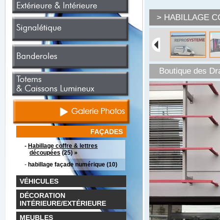
> HABILLAGE 
Boutique des Dr
FAÇADES
-
Habillage coffre & lettres
découpées
(25) »
-
habillage façade numérique (10)
VÉHICULES
DÉCORATION
INTÉRIEURE/EXTÉRIEURE
MEUBLES