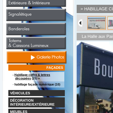
> HABILLAGE 
La Halle aux Pain
FAÇADES
-
Habillage coffre & lettres
découpées
(25) »
-
habillage façade numérique (10)
VÉHICULES
DÉCORATION
INTÉRIEURE/EXTÉRIEURE
MEUBLES